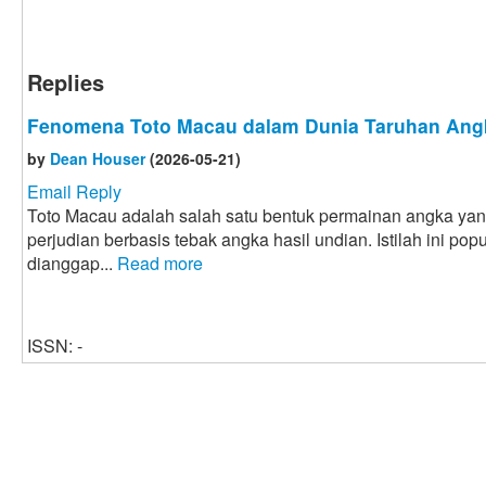
Replies
Fenomena Toto Macau dalam Dunia Taruhan Ang
by
Dean Houser
(2026-05-21)
Email Reply
Toto Macau adalah salah satu bentuk permainan angka yang
perjudian berbasis tebak angka hasil undian. Istilah ini po
dianggap...
Read more
ISSN: -