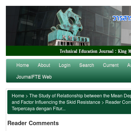
Home
About
Login
Search
Current
A
JournalFTE Web
Home
>
The Study of Relationship between the Mean Dep
and Factor Influencing the Skid Resistance
>
Reader Co
Terpercaya dengan Fitur...
Reader Comments