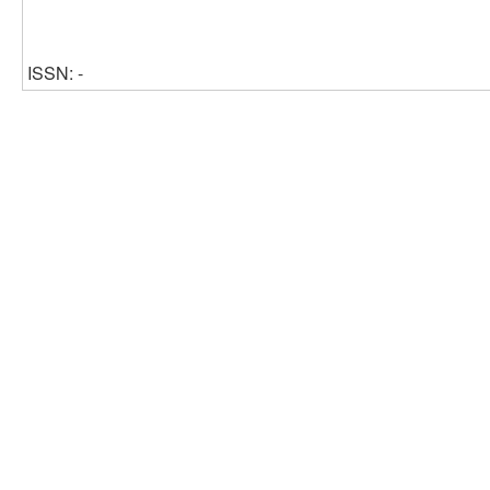
ISSN: -