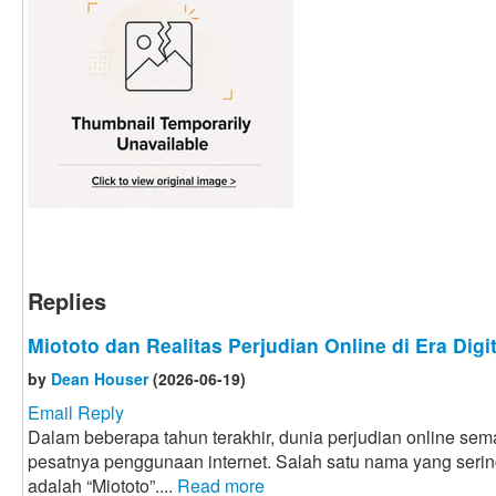
Replies
Miototo dan Realitas Perjudian Online di Era Digit
by
Dean Houser
(2026-06-19)
Email Reply
Dalam beberapa tahun terakhir, dunia perjudian online se
pesatnya penggunaan internet. Salah satu nama yang sering 
adalah “Miototo”....
Read more