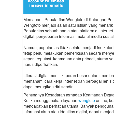
Memahami Popularitas Wengtoto di Kalangan Pen
Wengtoto menjadi salah satu istilah yang menarik
Popularitas sebuah nama atau platform di internet
digital, penyebaran informasi melalui media sosial
Namun, popularitas tidak selalu menjadi indikat
tetap perlu melakukan pemeriksaan secara menyelu
seperti reputasi, keamanan data pribadi, aturan y
harus diperhatikan.
Literasi digital memiliki peran besar dalam mem
memahami cara kerja internet dan berbagai jenis
dapat merugikan diri sendiri.
Pentingnya Kesadaran terhadap Keamanan Digita
Ketika menggunakan layanan
wengtoto
online, ke
mendapatkan perhatian utama. Banyak pengguna in
informasi akun atau identitas digital, dapat menj