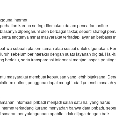
gguna Internet
 perhatian karena sering ditemukan dalam pencarian online.
 biasanya dipengaruhi oleh berbagai faktor, seperti strategi pe
, serta tingginya minat masyarakat terhadap layanan berbasis in
or bahwa sebuah platform aman atau sesuai untuk digunakan. P
ruh sebelum berinteraksi dengan suatu layanan digital. Hal-h
ang berlaku, serta transparansi informasi menjadi aspek penting
bantu masyarakat membuat keputusan yang lebih bijaksana. De
 platform online, pengguna dapat menghindari potensi masalah 
l
amanan informasi pribadi menjadi salah satu hal yang harus
ternet terkadang kurang menyadari bahwa data pribadi, seper
adi sasaran penyalahgunaan apabila tidak dijaga dengan baik.