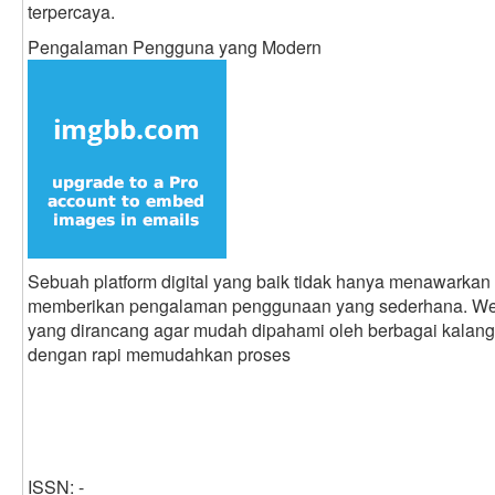
terpercaya.
Pengalaman Pengguna yang Modern
Sebuah platform digital yang baik tidak hanya menawarkan f
memberikan pengalaman penggunaan yang sederhana. We
yang dirancang agar mudah dipahami oleh berbagai kalan
dengan rapi memudahkan proses
ISSN: -