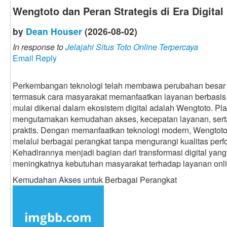
Wengtoto dan Peran Strategis di Era Digital
by
Dean Houser
(2026-08-02)
In response to
Jelajahi Situs Toto Online Terpercaya
Email Reply
Perkembangan teknologi telah membawa perubahan besar 
termasuk cara masyarakat memanfaatkan layanan berbasis i
mulai dikenal dalam ekosistem digital adalah Wengtoto. Pl
mengutamakan kemudahan akses, kecepatan layanan, sert
praktis. Dengan memanfaatkan teknologi modern, Wengtoto
melalui berbagai perangkat tanpa mengurangi kualitas pe
Kehadirannya menjadi bagian dari transformasi digital yan
meningkatnya kebutuhan masyarakat terhadap layanan onlin
Kemudahan Akses untuk Berbagai Perangkat