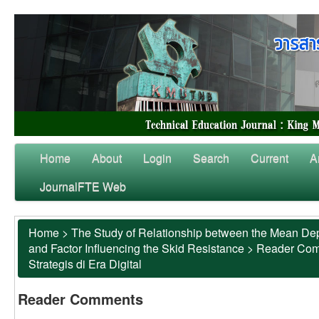
Home
About
Login
Search
Current
A
JournalFTE Web
Home
>
The Study of Relationship between the Mean Dep
and Factor Influencing the Skid Resistance
>
Reader Co
Strategis di Era Digital
Reader Comments