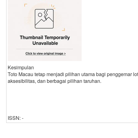
Kesimpulan
Toto Macau tetap menjadi pilihan utama bagi penggemar lot
aksesibilitas, dan berbagai pilihan taruhan.
ISSN: -