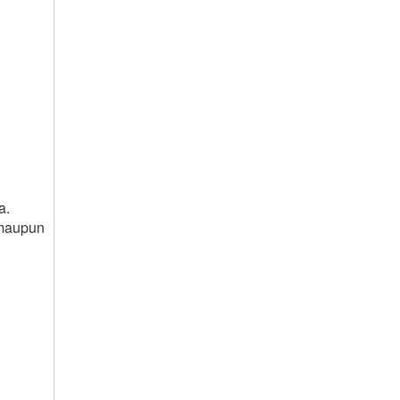
a.
 maupun