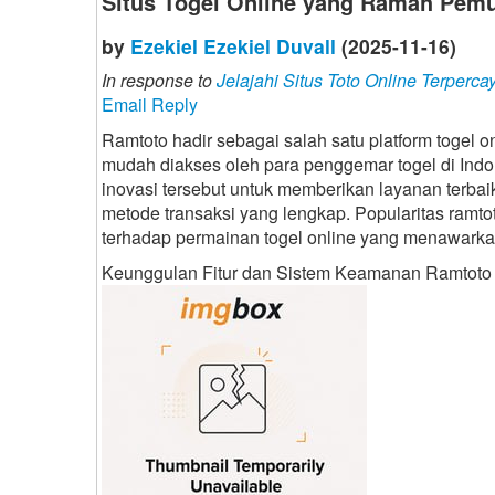
Situs Togel Online yang Ramah Pemu
by
Ezekiel Ezekiel Duvall
(2025-11-16)
In response to
Jelajahi Situs Toto Online Terperca
Email Reply
Ramtoto hadir sebagai salah satu platform toge
mudah diakses oleh para penggemar togel di Ind
inovasi tersebut untuk memberikan layanan terbai
metode transaksi yang lengkap. Popularitas ramt
terhadap permainan togel online yang menawark
Keunggulan Fitur dan Sistem Keamanan Ramtoto