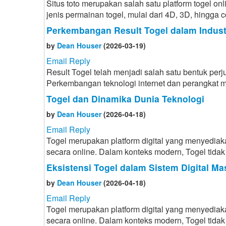
Situs toto merupakan salah satu platform togel on
jenis permainan togel, mulai dari 4D, 3D, hingga 
Perkembangan Result Togel dalam Industri
by
Dean Houser
(2026-03-19)
Email Reply
Result Togel telah menjadi salah satu bentuk perj
Perkembangan teknologi internet dan perangkat m
Togel dan Dinamika Dunia Teknologi
by
Dean Houser
(2026-04-18)
Email Reply
Togel merupakan platform digital yang menyediak
secara online. Dalam konteks modern, Togel tida
Eksistensi Togel dalam Sistem Digital Ma
by
Dean Houser
(2026-04-18)
Email Reply
Togel merupakan platform digital yang menyediak
secara online. Dalam konteks modern, Togel tida