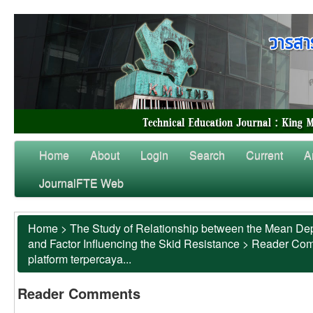
Home
About
Login
Search
Current
A
JournalFTE Web
Home
>
The Study of Relationship between the Mean Dep
and Factor Influencing the Skid Resistance
>
Reader Co
platform terpercaya...
Reader Comments