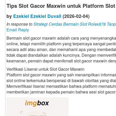
Tips Slot Gacor Maxwin untuk Platform Slot
by
Ezekiel Ezekiel Duvall
(2026-02-04)
In response to
Strategi Cerdas Bermain Slot Rolex878 Tan
Email Reply
Bermain slot gacor maxwin adalah cara yang menyenangkan 
online, tetapi memilih platform yang terpercaya sangat pent
secara adil atau aman, dan memahami apa yang membedaka
tidak dapat diandalkan adalah kuncinya. Dengan memverifikasi
keamanan, pemain dapat menikmati slot gacor maxwin deng
Verifikasi Lisensi untuk Slot Gacor Maxwin
Platform slot gacor maxwin yang sah menampilkan informasi 
slot online terkemuka beroperasi di bawah otoritas yang di
Memverifikasi lisensi memastikan bahwa platform mematuhi
memberikan jaminan kepada pemain bahwa sesi slot gacor