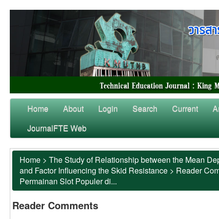
Home
About
Login
Search
Current
A
JournalFTE Web
Home
>
The Study of Relationship between the Mean Dep
and Factor Influencing the Skid Resistance
>
Reader Co
Permainan Slot Populer di...
Reader Comments