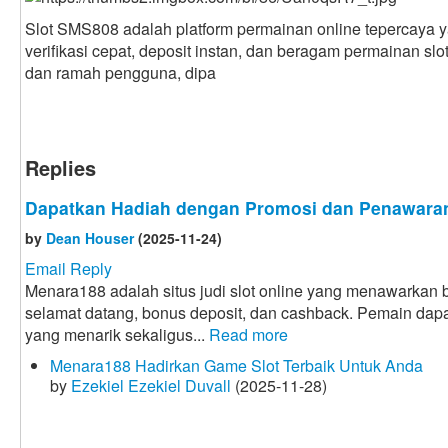
Slot SMS808 adalah platform permainan online tepercaya 
verifikasi cepat, deposit instan, dan beragam permainan s
dan ramah pengguna, dipa
Replies
Dapatkan Hadiah dengan Promosi dan Penawaran
by
Dean Houser
(2025-11-24)
Email Reply
Menara188 adalah situs judi slot online yang menawarkan b
selamat datang, bonus deposit, dan cashback. Pemain da
yang menarik sekaligus...
Read more
Menara188 Hadirkan Game Slot Terbaik Untuk Anda
by
Ezekiel Ezekiel Duvall
(2025-11-28)