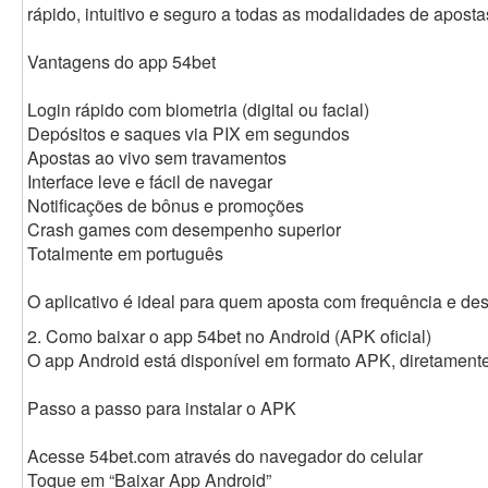
rápido, intuitivo e seguro a todas as modalidades de aposta
Vantagens do app 54bet
Login rápido com biometria (digital ou facial)
Depósitos e saques via PIX em segundos
Apostas ao vivo sem travamentos
Interface leve e fácil de navegar
Notificações de bônus e promoções
Crash games com desempenho superior
Totalmente em português
O aplicativo é ideal para quem aposta com frequência e des
2. Como baixar o app 54bet no Android (APK oficial)
O app Android está disponível em formato APK, diretamente p
Passo a passo para instalar o APK
Acesse 54bet.com através do navegador do celular
Toque em “Baixar App Android”