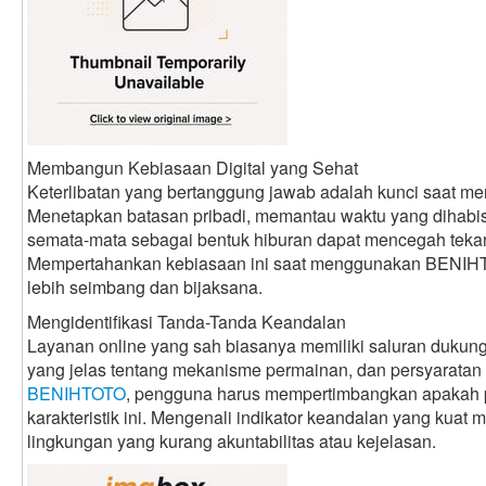
Membangun Kebiasaan Digital yang Sehat
Keterlibatan yang bertanggung jawab adalah kunci saat men
Menetapkan batasan pribadi, memantau waktu yang dihabi
semata-mata sebagai bentuk hiburan dapat mencegah tekan
Mempertahankan kebiasaan ini saat menggunakan BENIH
lebih seimbang dan bijaksana.
Mengidentifikasi Tanda-Tanda Keandalan
Layanan online yang sah biasanya memiliki saluran dukun
yang jelas tentang mekanisme permainan, dan persyaratan
BENIHTOTO
, pengguna harus mempertimbangkan apakah p
karakteristik ini. Mengenali indikator keandalan yang ku
lingkungan yang kurang akuntabilitas atau kejelasan.