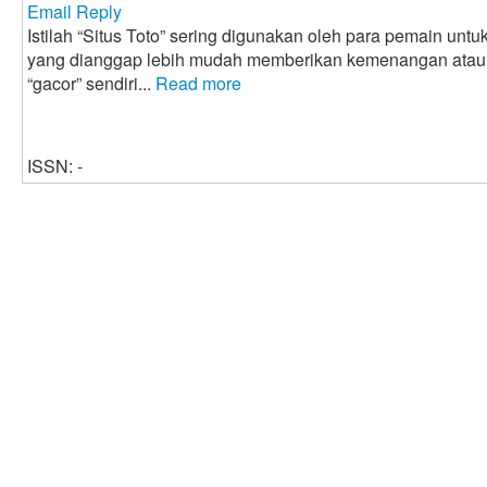
Email Reply
Istilah “Situs Toto” sering digunakan oleh para pemain un
yang dianggap lebih mudah memberikan kemenangan atau ja
“gacor” sendiri...
Read more
ISSN: -