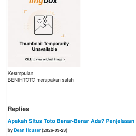
Kesimpulan
BENIHTOTO merupakan salah
Replies
Apakah Situs Toto Benar-Benar Ada? Penjelasa
by
Dean Houser
(2026-03-23)