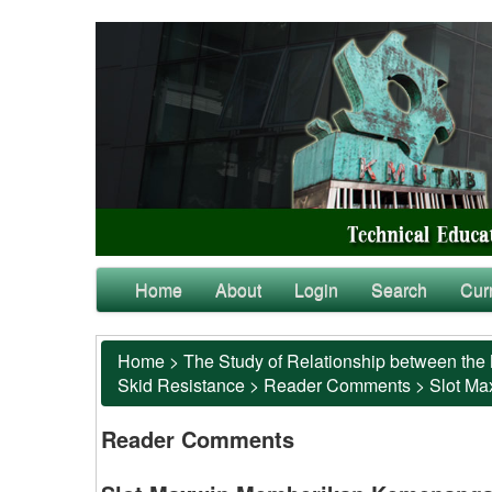
Home
About
Login
Search
Cur
Home
>
The Study of Relationship between the 
Skid Resistance
>
Reader Comments
>
Slot Ma
Reader Comments