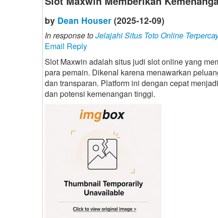
Slot Maxwin Memberikan Kemenanga
by
Dean Houser
(2025-12-09)
In response to
Jelajahi Situs Toto Online Terperca
Email Reply
Slot Maxwin adalah situs judi slot online yang
para pemain. Dikenal karena menawarkan peluang 
dan transparan. Platform ini dengan cepat menjad
dan potensi kemenangan tinggi.