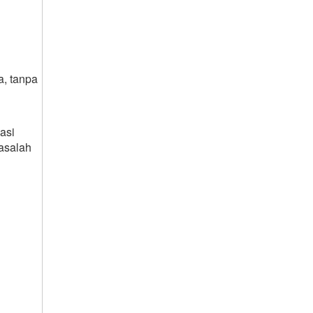
a, tanpa
asi
asalah