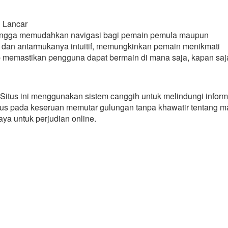
 Lancar
ehingga memudahkan navigasi bagi pemain pemula maupun
dan antarmukanya intuitif, memungkinkan pemain menikmati
p memastikan pengguna dapat bermain di mana saja, kapan saj
 Situs ini menggunakan sistem canggih untuk melindungi inform
okus pada keseruan memutar gulungan tanpa khawatir tentang m
ya untuk perjudian online.