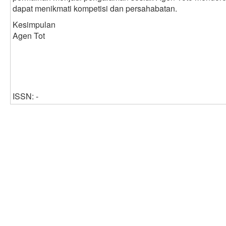
dapat menikmati kompetisi dan persahabatan.
Kesimpulan
Agen Tot
ISSN: -