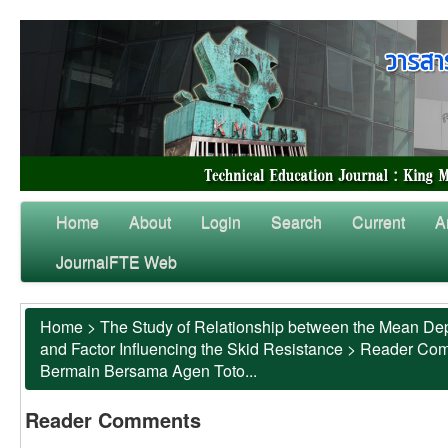
Home
About
Login
Search
Current
A
JournalFTE Web
Home
>
The Study of Relationship between the Mean Dep
and Factor Influencing the Skid Resistance
>
Reader Co
Bermain Bersama Agen Toto...
Reader Comments