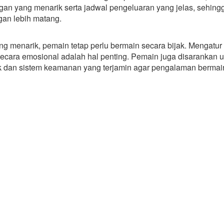
an yang menarik serta jadwal pengeluaran yang jelas, sehing
gan lebih matang.
 menarik, pemain tetap perlu bermain secara bijak. Mengatur
ecara emosional adalah hal penting. Pemain juga disarankan u
ik dan sistem keamanan yang terjamin agar pengalaman bermain