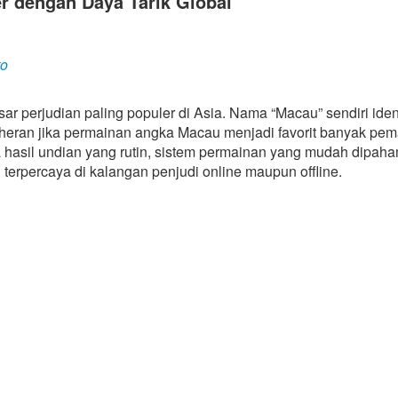
r dengan Daya Tarik Global
to
ar perjudian paling populer di Asia. Nama “Macau” sendiri iden
 heran jika permainan angka Macau menjadi favorit banyak pem
 hasil undian yang rutin, sistem permainan yang mudah dipaha
 terpercaya di kalangan penjudi online maupun offline.