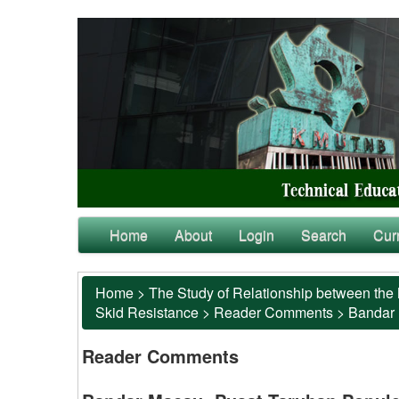
Home
About
Login
Search
Cur
Home
>
The Study of Relationship between the 
Skid Resistance
>
Reader Comments
>
Bandar 
Reader Comments