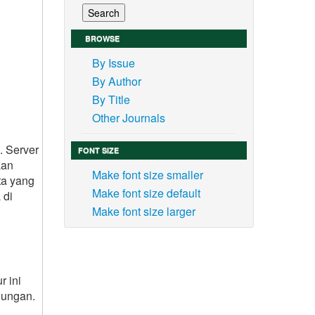
BROWSE
By Issue
By Author
By Title
Other Journals
. Server
FONT SIZE
aan
Make font size smaller
ta yang
Make font size default
 di
Make font size larger
r ini
dungan.