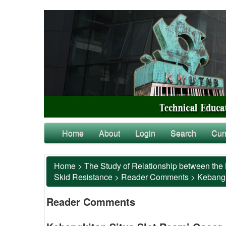
Home
About
Login
Search
Cur
Home
>
The Study of Relationship between the 
Skid Resistance
>
Reader Comments
>
Kebangk
Reader Comments