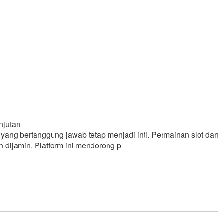
njutan
an yang bertanggung jawab tetap menjadi inti. Permainan slot dan
h dijamin. Platform ini mendorong p