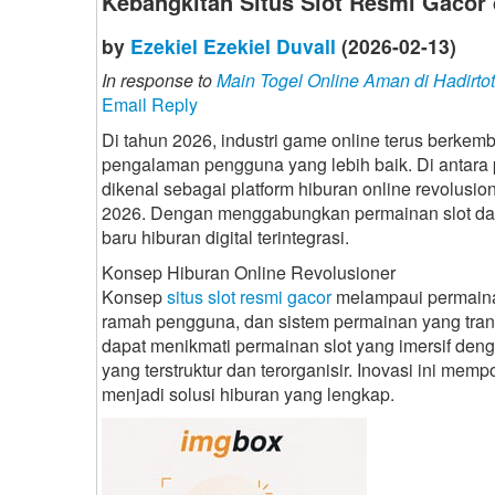
Kebangkitan Situs Slot Resmi Gacor d
by
Ezekiel Ezekiel Duvall
(2026-02-13)
In response to
Main Togel Online Aman di Hadirto
Email Reply
Di tahun 2026, industri game online terus berke
pengalaman pengguna yang lebih baik. Di antara p
dikenal sebagai platform hiburan online revolusion
2026. Dengan menggabungkan permainan slot dan l
baru hiburan digital terintegrasi.
Konsep Hiburan Online Revolusioner
Konsep
situs slot resmi gacor
melampaui permainan
ramah pengguna, dan sistem permainan yang tran
dapat menikmati permainan slot yang imersif den
yang terstruktur dan terorganisir. Inovasi ini mem
menjadi solusi hiburan yang lengkap.