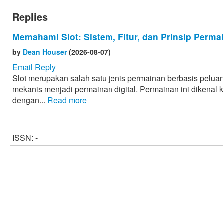
Replies
Memahami Slot: Sistem, Fitur, dan Prinsip Perm
by
Dean Houser
(2026-08-07)
Email Reply
Slot merupakan salah satu jenis permainan berbasis pelua
mekanis menjadi permainan digital. Permainan ini dikenal
dengan...
Read more
ISSN: -