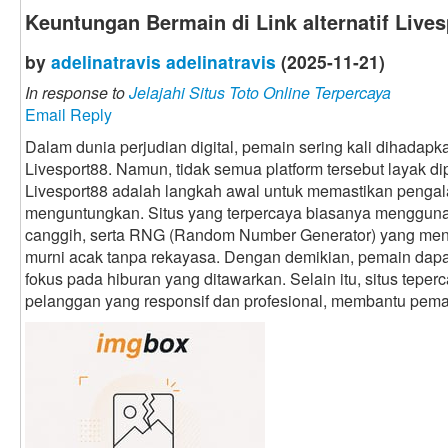
Keuntungan Bermain di Link alternatif Lives
by
adelinatravis adelinatravis
(2025-11-21)
In response to
Jelajahi Situs Toto Online Terpercaya
Email Reply
Dalam dunia perjudian digital, pemain sering kali dihadapk
Livesport88. Namun, tidak semua platform tersebut layak dip
Livesport88 adalah langkah awal untuk memastikan pengal
menguntungkan. Situs yang terpercaya biasanya menggunaka
canggih, serta RNG (Random Number Generator) yang menja
murni acak tanpa rekayasa. Dengan demikian, pemain dapa
fokus pada hiburan yang ditawarkan. Selain itu, situs tep
pelanggan yang responsif dan profesional, membantu pema