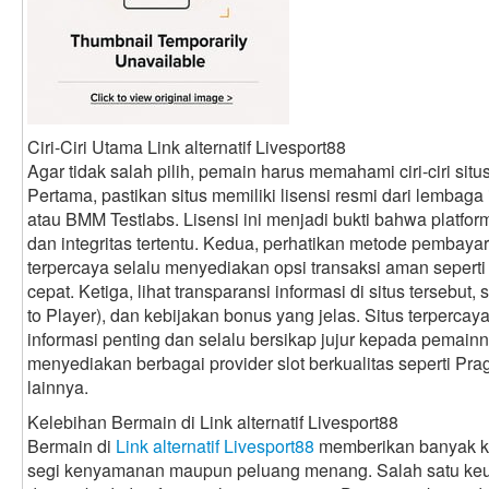
Ciri-Ciri Utama Link alternatif Livesport88
Agar tidak salah pilih, pemain harus memahami ciri-ciri sit
Pertama, pastikan situs memiliki lisensi resmi dari lemba
atau BMM Testlabs. Lisensi ini menjadi bukti bahwa platf
dan integritas tertentu. Kedua, perhatikan metode pembaya
terpercaya selalu menyediakan opsi transaksi aman seperti b
cepat. Ketiga, lihat transparansi informasi di situs tersebut
to Player), dan kebijakan bonus yang jelas. Situs terperc
informasi penting dan selalu bersikap jujur kepada pemainn
menyediakan berbagai provider slot berkualitas seperti Pra
lainnya.
Kelebihan Bermain di Link alternatif Livesport88
Bermain di
Link alternatif Livesport88
memberikan banyak ke
segi kenyamanan maupun peluang menang. Salah satu ke