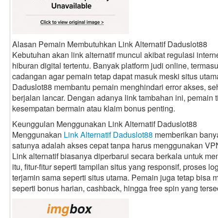
Alasan Pemain Membutuhkan Link Alternatif Daduslot88
Kebutuhan akan link alternatif muncul akibat regulasi inter
hiburan digital tertentu. Banyak platform judi online, term
cadangan agar pemain tetap dapat masuk meski situs utama s
Daduslot88 membantu pemain menghindari error akses, se
berjalan lancar. Dengan adanya link tambahan ini, pemain t
kesempatan bermain atau klaim bonus penting.
Keunggulan Menggunakan Link Alternatif Daduslot88
Menggunakan
Link Alternatif Daduslot88
memberikan banya
satunya adalah akses cepat tanpa harus menggunakan VPN 
Link alternatif biasanya diperbarui secara berkala untuk me
itu, fitur-fitur seperti tampilan situs yang responsif, prose
terjamin sama seperti situs utama. Pemain juga tetap bisa
seperti bonus harian, cashback, hingga free spin yang terse