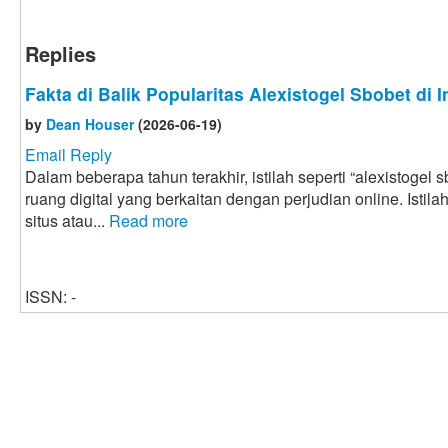
Replies
Fakta di Balik Popularitas Alexistogel Sbobet di I
by
Dean Houser
(2026-06-19)
Email Reply
Dalam beberapa tahun terakhir, istilah seperti “alexistogel 
ruang digital yang berkaitan dengan perjudian online. Isti
situs atau...
Read more
ISSN: -