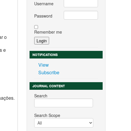
Username
Password
Remember me
ar o
s e
NOTIFICATIONS
View
Subscribe
JOURNAL CONTENT
Search
sações.
Search Scope