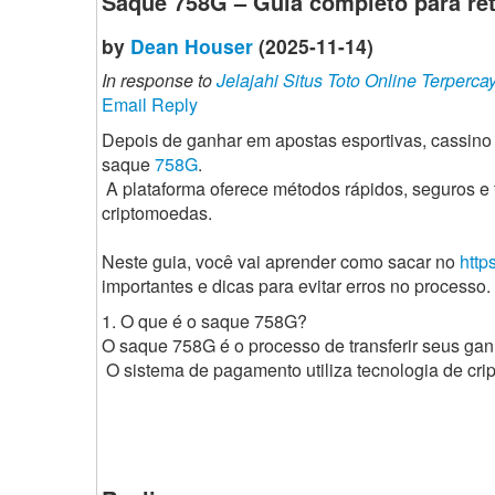
Saque 758G – Guia completo para ret
by
Dean Houser
(2025-11-14)
In response to
Jelajahi Situs Toto Online Terperca
Email Reply
Depois de ganhar em apostas esportivas, cassino 
saque
758G
.
A plataforma oferece métodos rápidos, seguros e t
criptomoedas.
Neste guia, você vai aprender como sacar no
http
importantes e dicas para evitar erros no processo.
1. O que é o saque 758G?
O saque 758G é o processo de transferir seus ganh
O sistema de pagamento utiliza tecnologia de crip