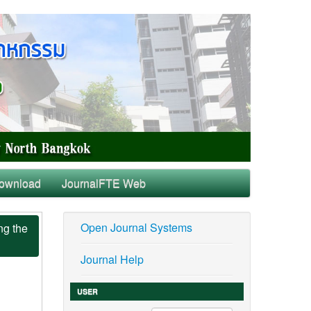
ownload
JournalFTE Web
Open Journal Systems
ng the
Journal Help
USER