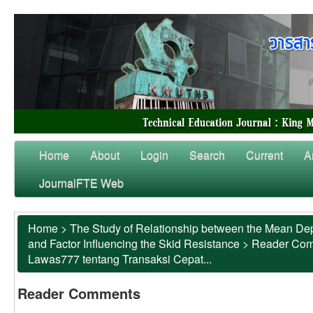
Home
About
Login
Search
Current
A
JournalFTE Web
Home
>
The Study of Relationship between the Mean Dep
and Factor Influencing the Skid Resistance
>
Reader Co
Lawas777 tentang Transaksi Cepat...
Reader Comments