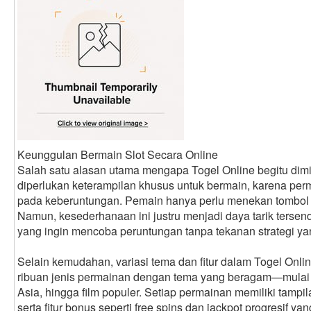
Keunggulan Bermain Slot Secara Online
Salah satu alasan utama mengapa Togel Online begitu dim
diperlukan keterampilan khusus untuk bermain, karena pe
pada keberuntungan. Pemain hanya perlu menekan tombol 
Namun, kesederhanaan ini justru menjadi daya tarik tersen
yang ingin mencoba peruntungan tanpa tekanan strategi yan
Selain kemudahan, variasi tema dan fitur dalam Togel Onlin
ribuan jenis permainan dengan tema yang beragam—mulai d
Asia, hingga film populer. Setiap permainan memiliki tampilan
serta fitur bonus seperti free spins dan jackpot progresif 