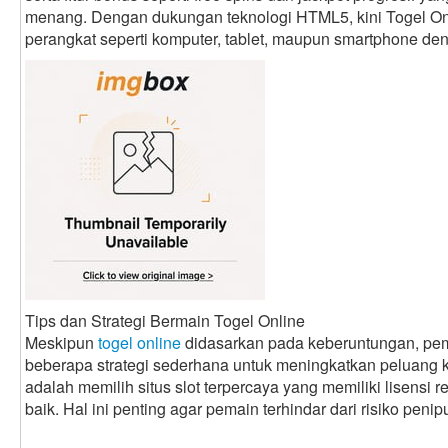
menang. Dengan dukungan teknologi HTML5, kini Togel Onl
perangkat seperti komputer, tablet, maupun smartphone de
Tips dan Strategi Bermain Togel Online
Meskipun
togel online
didasarkan pada keberuntungan, pem
beberapa strategi sederhana untuk meningkatkan peluang
adalah memilih situs slot terpercaya yang memiliki lisensi
baik. Hal ini penting agar pemain terhindar dari risiko pe