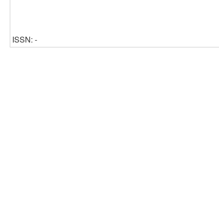
ISSN: -