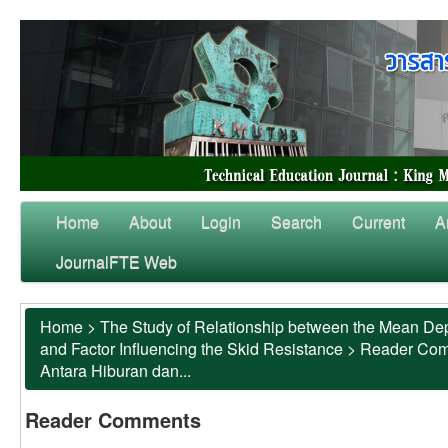
Home
About
Login
Search
Current
A
JournalFTE Web
Home
>
The Study of Relationship between the Mean Dep
and Factor Influencing the Skid Resistance
>
Reader Co
Antara Hiburan dan...
Reader Comments