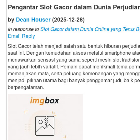
Pengantar Slot Gacor dalam Dunia Perjudia
by
Dean Houser
(2025-12-28)
In response to
Slot Gacor dalam Dunia Online yang Terus 
Email Reply
Slot Gacor telah menjadi salah satu bentuk hiburan perjudian
saat ini. Dengan kemudahan akses melalui smartphone atau
menawarkan sensasi yang sama seperti mesin slot tradision
yang jauh lebih variatif. Pemain dapat menikmati tema per
memanjakan mata, serta peluang kemenangan yang menggoda
menjadi pilihan utama bagi banyak penggemar judi, baik
berpengalaman.