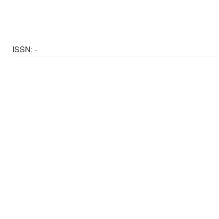
ISSN: -