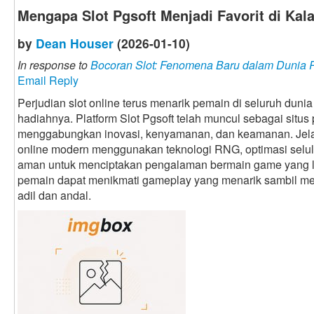
Mengapa Slot Pgsoft Menjadi Favorit di Kal
by
Dean Houser
(2026-01-10)
In response to
Bocoran Slot: Fenomena Baru dalam Dunia P
Email Reply
Perjudian slot online terus menarik pemain di seluruh dunia
hadiahnya. Platform Slot Pgsoft telah muncul sebagai situs 
menggabungkan inovasi, kenyamanan, dan keamanan. Jelaja
online modern menggunakan teknologi RNG, optimasi selul
aman untuk menciptakan pengalaman bermain game yang l
pemain dapat menikmati gameplay yang menarik sambil me
adil dan andal.