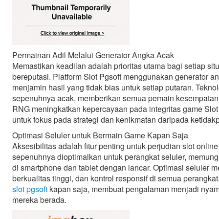
Permainan Adil Melalui Generator Angka Acak
Memastikan keadilan adalah prioritas utama bagi setiap situ
bereputasi. Platform Slot Pgsoft menggunakan generator a
menjamin hasil yang tidak bias untuk setiap putaran. Tekn
sepenuhnya acak, memberikan semua pemain kesempatan 
RNG meningkatkan kepercayaan pada integritas game Slo
untuk fokus pada strategi dan kenikmatan daripada ketidakp
Optimasi Seluler untuk Bermain Game Kapan Saja
Aksesibilitas adalah fitur penting untuk perjudian slot onlin
sepenuhnya dioptimalkan untuk perangkat seluler, memun
di smartphone dan tablet dengan lancar. Optimasi seluler me
berkualitas tinggi, dan kontrol responsif di semua perangk
slot pgsoft
kapan saja, membuat pengalaman menjadi nyam
mereka berada.