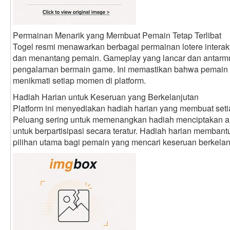
Permainan Menarik yang Membuat Pemain Tetap Terlibat
Togel resmi menawarkan berbagai permainan lotere interak
dan menantang pemain. Gameplay yang lancar dan antarm
pengalaman bermain game. Ini memastikan bahwa pemain tet
menikmati setiap momen di platform.
Hadiah Harian untuk Keseruan yang Berkelanjutan
Platform ini menyediakan hadiah harian yang membuat set
Peluang sering untuk memenangkan hadiah menciptakan a
untuk berpartisipasi secara teratur. Hadiah harian memban
pilihan utama bagi pemain yang mencari keseruan berkela