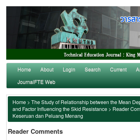
Home
About
Login
Search
Current
A
JournalFTE Web
Home
>
The Study of Relationship between the Mean Dep
and Factor Influencing the Skid Resistance
>
Reader Co
Keseruan dan Peluang Menang
Reader Comments