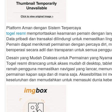
Platform Aman dengan Sistem Terpercaya
togel resmi
memprioritaskan keamanan pemain dengan lan
Data pribadi dan transaksi dilindungi untuk memastikan li
Pemain dapat menikmati permainan dengan percaya diri, me
beroperasi secara adil dan transparan untuk semua penggu
Desain yang Mudah Diakses untuk Permainan yang Nyam
Togel resmi dirancang untuk akses mudah di desktop, tabl
ramah pengguna memastikan navigasi yang lancar, memun
permainan kapan saja dan di mana saja. Aksesibilitas ini
keseluruhan dan memudahkan untuk memasuki dunia kebe