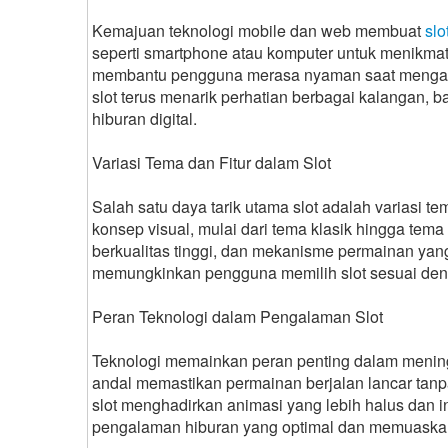
Kemajuan teknologi mobile dan web membuat
slo
seperti smartphone atau komputer untuk menikmat
membantu pengguna merasa nyaman saat mengaks
slot terus menarik perhatian berbagai kalangan,
hiburan digital.
Variasi Tema dan Fitur dalam Slot
Salah satu daya tarik utama slot adalah variasi t
konsep visual, mulai dari tema klasik hingga tema 
berkualitas tinggi, dan mekanisme permainan ya
memungkinkan pengguna memilih slot sesuai deng
Peran Teknologi dalam Pengalaman Slot
Teknologi memainkan peran penting dalam meningk
andal memastikan permainan berjalan lancar tan
slot menghadirkan animasi yang lebih halus dan i
pengalaman hiburan yang optimal dan memuaska