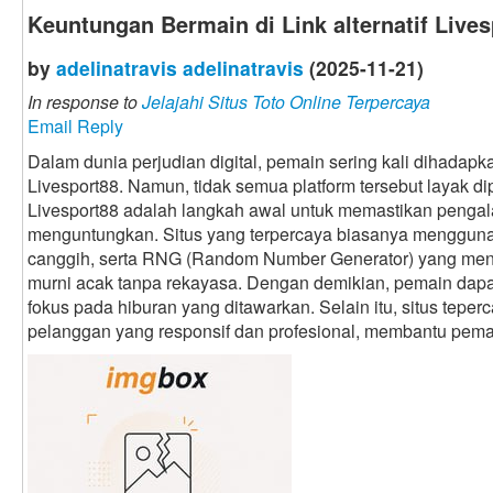
Keuntungan Bermain di Link alternatif Lives
by
adelinatravis adelinatravis
(2025-11-21)
In response to
Jelajahi Situs Toto Online Terpercaya
Email Reply
Dalam dunia perjudian digital, pemain sering kali dihadapk
Livesport88. Namun, tidak semua platform tersebut layak dip
Livesport88 adalah langkah awal untuk memastikan pengal
menguntungkan. Situs yang terpercaya biasanya menggunaka
canggih, serta RNG (Random Number Generator) yang menja
murni acak tanpa rekayasa. Dengan demikian, pemain dapa
fokus pada hiburan yang ditawarkan. Selain itu, situs tep
pelanggan yang responsif dan profesional, membantu pema