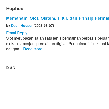
Replies
Memahami Slot: Sistem, Fitur, dan Prinsip Perm
by
Dean Houser
(2026-08-07)
Email Reply
Slot merupakan salah satu jenis permainan berbasis pelua
mekanis menjadi permainan digital. Permainan ini dikenal
dengan...
Read more
ISSN: -