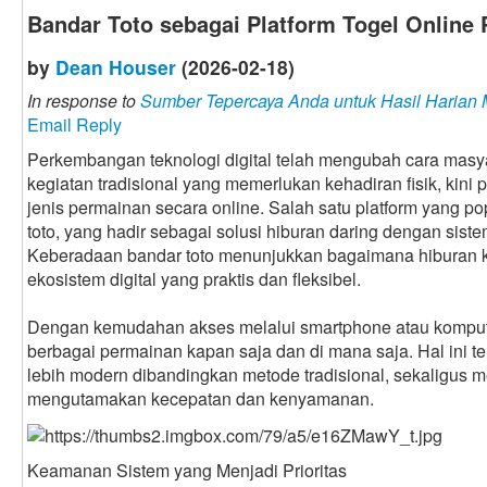
Bandar Toto sebagai Platform Togel Online 
by
Dean Houser
(2026-02-18)
In response to
Sumber Tepercaya Anda untuk Hasil Harian M
Email Reply
Perkembangan teknologi digital telah mengubah cara masy
kegiatan tradisional yang memerlukan kehadiran fisik, kin
jenis permainan secara online. Salah satu platform yang pop
toto, yang hadir sebagai solusi hiburan daring dengan si
Keberadaan bandar toto menunjukkan bagaimana hiburan k
ekosistem digital yang praktis dan fleksibel.
Dengan kemudahan akses melalui smartphone atau kompu
berbagai permainan kapan saja dan di mana saja. Hal ini
lebih modern dibandingkan metode tradisional, sekaligus
mengutamakan kecepatan dan kenyamanan.
Keamanan Sistem yang Menjadi Prioritas