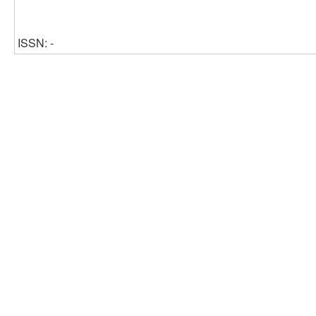
ISSN: -