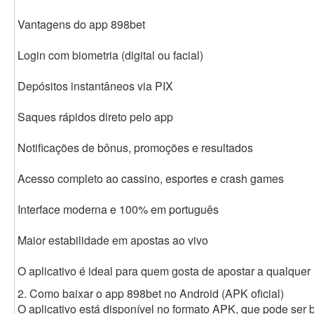
Vantagens do app 898bet
Login com biometria (digital ou facial)
Depósitos instantâneos via PIX
Saques rápidos direto pelo app
Notificações de bônus, promoções e resultados
Acesso completo ao cassino, esportes e crash games
Interface moderna e 100% em português
Maior estabilidade em apostas ao vivo
O aplicativo é ideal para quem gosta de apostar a qualquer 
2. Como baixar o app 898bet no Android (APK oficial)
O aplicativo está disponível no formato APK, que pode ser b