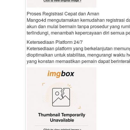
Proses Registrasi Cepat dan Aman
Mango4d mengutamakan kemudahan registrasi da
akun dan mulai bermain tanpa prosedur yang rumi
terlindungi, menambah kepercayaan diri semua p
Ketersediaan Platform 24/7
Ketersediaan platform yang berkelanjutan memu
dioptimalkan untuk stabilitas, mengurangi waktu
yang konstan memastikan pemain dapat berintera