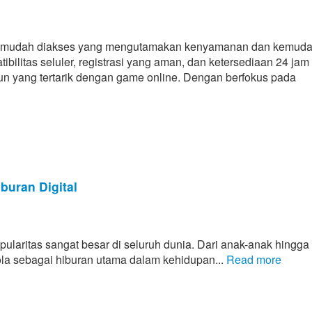
ang mudah diakses yang mengutamakan kenyamanan dan kemud
ibilitas seluler, registrasi yang aman, dan ketersediaan 24 jam
un yang tertarik dengan game online. Dengan berfokus pada
buran Digital
laritas sangat besar di seluruh dunia. Dari anak-anak hingga
a sebagai hiburan utama dalam kehidupan...
Read more