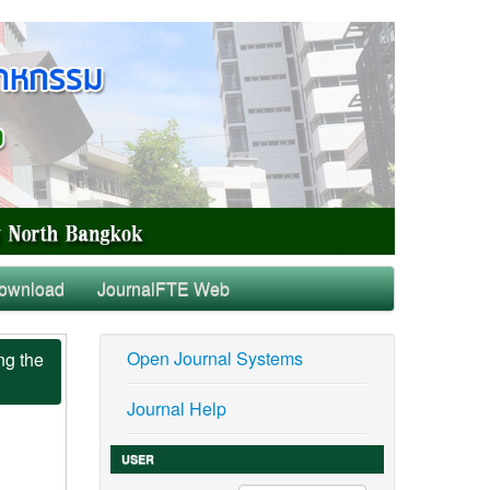
ownload
JournalFTE Web
Open Journal Systems
ng the
Journal Help
USER