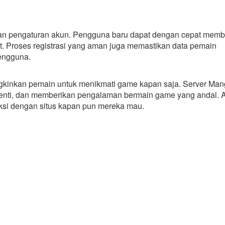
n pengaturan akun. Pengguna baru dapat dengan cepat memb
t. Proses registrasi yang aman juga memastikan data pemain
engguna.
ngkinkan pemain untuk menikmati game kapan saja. Server Ma
 henti, dan memberikan pengalaman bermain game yang andal. 
ksi dengan situs kapan pun mereka mau.