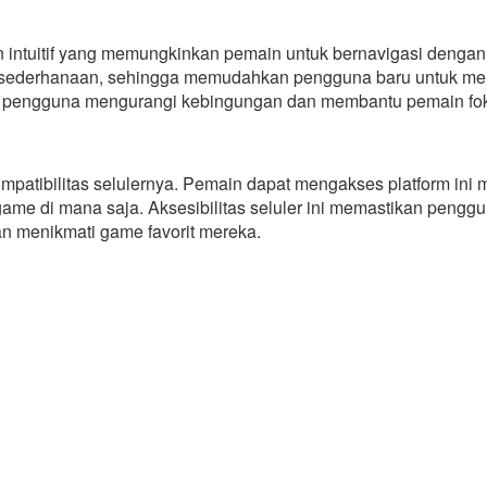
intuitif yang memungkinkan pemain untuk bernavigasi denga
 kesederhanaan, sehingga memudahkan pengguna baru untuk 
mah pengguna mengurangi kebingungan dan membantu pemain fo
mpatibilitas selulernya. Pemain dapat mengakses platform ini m
ame di mana saja. Aksesibilitas seluler ini memastikan penggu
n menikmati game favorit mereka.