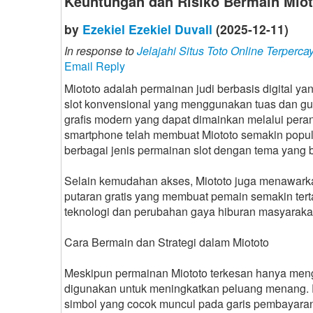
Keuntungan dan Risiko Bermain Mioto
by
Ezekiel Ezekiel Duvall
(2025-12-11)
In response to
Jelajahi Situs Toto Online Terperca
Email Reply
Miototo adalah permainan judi berbasis digital yan
slot konvensional yang menggunakan tuas dan gulu
grafis modern yang dapat dimainkan melalui pera
smartphone telah membuat Miototo semakin popule
berbagai jenis permainan slot dengan tema yang be
Selain kemudahan akses, Miototo juga menawarkan 
putaran gratis yang membuat pemain semakin terta
teknologi dan perubahan gaya hiburan masyaraka
Cara Bermain dan Strategi dalam Miototo
Meskipun permainan Miototo terkesan hanya meng
digunakan untuk meningkatkan peluang menang.
simbol yang cocok muncul pada garis pembayaran (