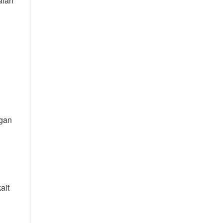
alah
ngan
ait