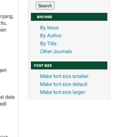
anjang.
BROWSE
itu,
By Issue
man
By Author
By Title
Other Journals
FONT SIZE
geri
Make font size smaller
Make font size default
Make font size larger
si data
adi