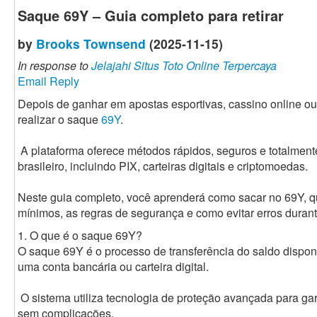
Saque 69Y – Guia completo para retirar
by
Brooks Townsend
(2025-11-15)
In response to
Jelajahi Situs Toto Online Terpercaya
Email Reply
Depois de ganhar em apostas esportivas, cassino online ou
realizar o saque
69Y
.
A plataforma oferece métodos rápidos, seguros e totalmen
brasileiro, incluindo PIX, carteiras digitais e criptomoedas.
Neste guia completo, você aprenderá como sacar no 69Y, qu
mínimos, as regras de segurança e como evitar erros duran
1. O que é o saque 69Y?
O saque 69Y é o processo de transferência do saldo dispon
uma conta bancária ou carteira digital.
O sistema utiliza tecnologia de proteção avançada para gar
sem complicações.