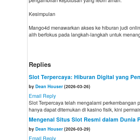
pengambilan keputusan yang lebih aman.
Kesimpulan
Mango4d menawarkan akses ke hiburan judi online
alih berfokus pada langkah-langkah untuk mena
Replies
Slot Terpercaya: Hiburan Digital yang P
by
Dean Houser
(2026-03-26)
Email Reply
Slot Terpercaya telah mengalami perkembangan pes
hanya dapat ditemukan di kasino fisik, kini perma
Mengenal Situs Slot Resmi dalam Dunia 
by
Dean Houser
(2026-03-29)
Email Reply