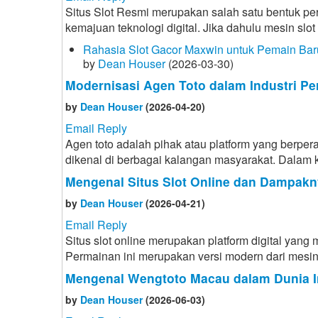
Situs Slot Resmi merupakan salah satu bentuk p
kemajuan teknologi digital. Jika dahulu mesin slot 
Rahasia Slot Gacor Maxwin untuk Pemain Bar
by
Dean Houser
(2026-03-30)
Modernisasi Agen Toto dalam Industri P
by
Dean Houser
(2026-04-20)
Email Reply
Agen toto adalah pihak atau platform yang berpe
dikenal di berbagai kalangan masyarakat. Dalam ko
Mengenal Situs Slot Online dan Dampakny
by
Dean Houser
(2026-04-21)
Email Reply
Situs slot online merupakan platform digital yang
Permainan ini merupakan versi modern dari mesin 
Mengenal Wengtoto Macau dalam Dunia I
by
Dean Houser
(2026-06-03)