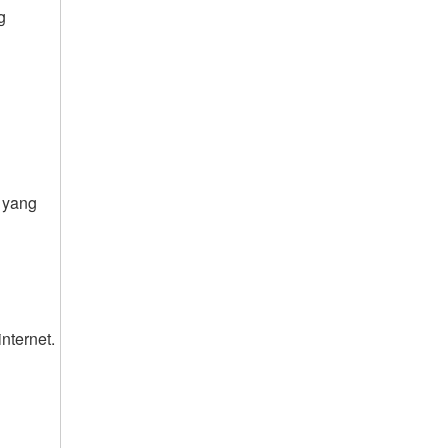
g
 yang
nternet.