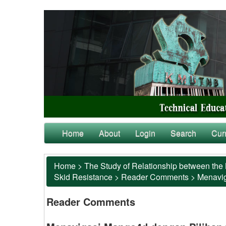
Home
About
Login
Search
Cur
Home
>
The Study of Relationship between the 
Skid Resistance
>
Reader Comments
>
Menavig
Reader Comments