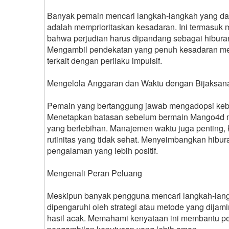
Banyak pemain mencari langkah-langkah yang da
adalah memprioritaskan kesadaran. Ini termasuk 
bahwa perjudian harus dipandang sebagai hibura
Mengambil pendekatan yang penuh kesadaran mend
terkait dengan perilaku impulsif.
Mengelola Anggaran dan Waktu dengan Bijaksan
Pemain yang bertanggung jawab mengadopsi kebi
Menetapkan batasan sebelum bermain Mango4d m
yang berlebihan. Manajemen waktu juga penting, 
rutinitas yang tidak sehat. Menyeimbangkan hibu
pengalaman yang lebih positif.
Mengenali Peran Peluang
Meskipun banyak pengguna mencari langkah-langk
dipengaruhi oleh strategi atau metode yang dijami
hasil acak. Memahami kenyataan ini membantu pe