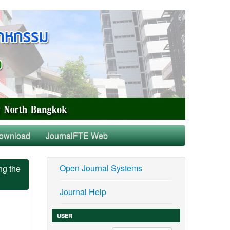
ownload
JournalFTE Web
Open Journal Systems
ng the
Journal Help
USER