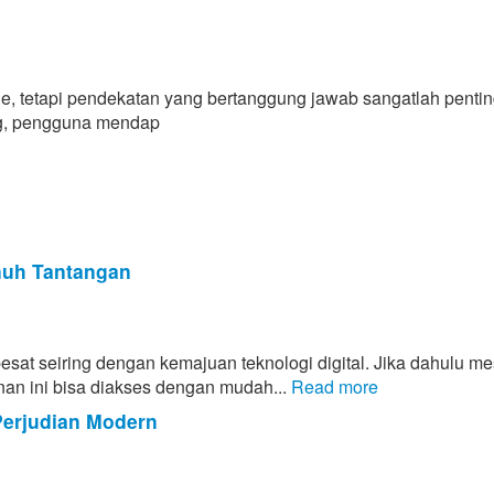
, tetapi pendekatan yang bertanggung jawab sangatlah penting
ng, pengguna mendap
enuh Tantangan
at seiring dengan kemajuan teknologi digital. Jika dahulu mes
inan ini bisa diakses dengan mudah...
Read more
Perjudian Modern