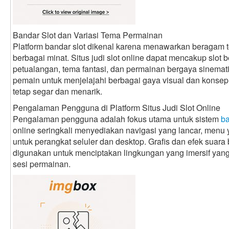
Bandar Slot dan Variasi Tema Permainan
Platform bandar slot dikenal karena menawarkan beragam 
berbagai minat. Situs judi slot online dapat mencakup slot 
petualangan, tema fantasi, dan permainan bergaya sinemat
pemain untuk menjelajahi berbagai gaya visual dan kons
tetap segar dan menarik.
Pengalaman Pengguna di Platform Situs Judi Slot Online
Pengalaman pengguna adalah fokus utama untuk sistem
ba
online seringkali menyediakan navigasi yang lancar, menu ya
untuk perangkat seluler dan desktop. Grafis dan efek suara
digunakan untuk menciptakan lingkungan yang imersif ya
sesi permainan.