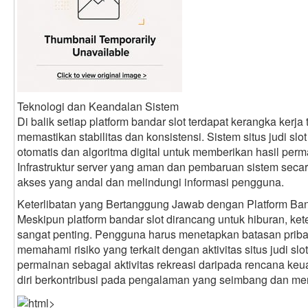
Teknologi dan Keandalan Sistem
Di balik setiap platform bandar slot terdapat kerangka kerj
memastikan stabilitas dan konsistensi. Sistem situs judi s
otomatis dan algoritma digital untuk memberikan hasil perm
Infrastruktur server yang aman dan pembaruan sistem sec
akses yang andal dan melindungi informasi pengguna.
Keterlibatan yang Bertanggung Jawab dengan Platform Ban
Meskipun platform bandar slot dirancang untuk hiburan, ke
sangat penting. Pengguna harus menetapkan batasan priba
memahami risiko yang terkait dengan aktivitas situs judi s
permainan sebagai aktivitas rekreasi daripada rencana k
diri berkontribusi pada pengalaman yang seimbang dan m