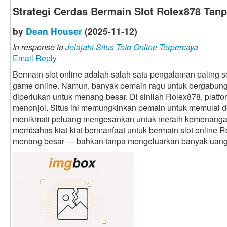
Strategi Cerdas Bermain Slot Rolex878 Tan
by
Dean Houser
(2025-11-12)
In response to
Jelajahi Situs Toto Online Terpercaya
Email Reply
Bermain slot online adalah salah satu pengalaman paling 
game online. Namun, banyak pemain ragu untuk bergabung
diperlukan untuk menang besar. Di sinilah Rolex878, platfo
menonjol. Situs ini memungkinkan pemain untuk memulai den
menikmati peluang mengesankan untuk meraih kemenangan b
membahas kiat-kiat bermanfaat untuk bermain slot online
menang besar — bahkan tanpa mengeluarkan banyak uang