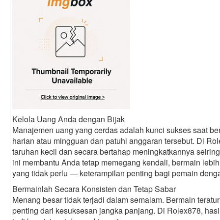
Kelola Uang Anda dengan Bijak
Manajemen uang yang cerdas adalah kunci sukses saat ber
harian atau mingguan dan patuhi anggaran tersebut. Di R
taruhan kecil dan secara bertahap meningkatkannya seirin
ini membantu Anda tetap memegang kendali, bermain lebih
yang tidak perlu — keterampilan penting bagi pemain denga
Bermainlah Secara Konsisten dan Tetap Sabar
Menang besar tidak terjadi dalam semalam. Bermain teratu
penting dari kesuksesan jangka panjang. Di Rolex878, hasil