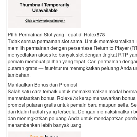
Pilih Permainan Slot yang Tepat di Rolex878
Tidak semua permainan slot sama. Untuk memaksimalkan in
memilih permainan dengan persentase Return to Player (RT
menyediakan akses ke banyak slot dengan tingkat RTP ya
pemain membuat pilihan yang tepat. Cari permainan dengan
putaran gratis — fitur-fitur ini meningkatkan peluang Anda
tambahan.
Manfaatkan Bonus dan Promosi
Salah satu cara terbaik untuk memaksimalkan modal berm
memanfaatkan bonus. Rolex878 kerap menawarkan bonus s
promosi putaran gratis untuk pemain baru maupun setia. Se
dan klaim hadiah yang tersedia. Dengan memaksimalkan b
dan meningkatkan peluang Anda untuk mendapatkan pemb
menambahkan lebih banyak uang.