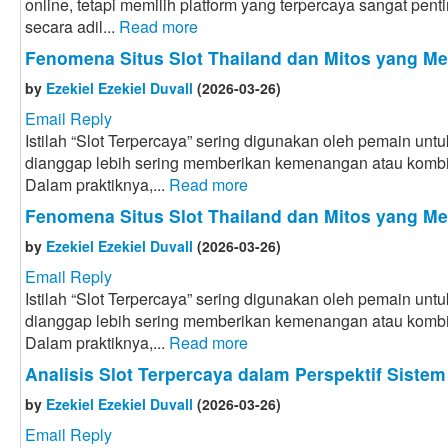
online, tetapi memilih platform yang terpercaya sangat pent
secara adil...
Read more
Fenomena Situs Slot Thailand dan Mitos yang Me
by
Ezekiel Ezekiel Duvall
(2026-03-26)
Email Reply
Istilah “Slot Terpercaya” sering digunakan oleh pemain u
dianggap lebih sering memberikan kemenangan atau kombina
Dalam praktiknya,...
Read more
Fenomena Situs Slot Thailand dan Mitos yang Me
by
Ezekiel Ezekiel Duvall
(2026-03-26)
Email Reply
Istilah “Slot Terpercaya” sering digunakan oleh pemain u
dianggap lebih sering memberikan kemenangan atau kombina
Dalam praktiknya,...
Read more
Analisis Slot Terpercaya dalam Perspektif Siste
by
Ezekiel Ezekiel Duvall
(2026-03-26)
Email Reply