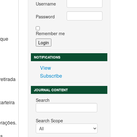
Username
Password
Remember me
aque
NOTIFICATIONS
View
Subscribe
retirada
JOURNAL CONTENT
Search
arteira
Search Scope
erações.
s.