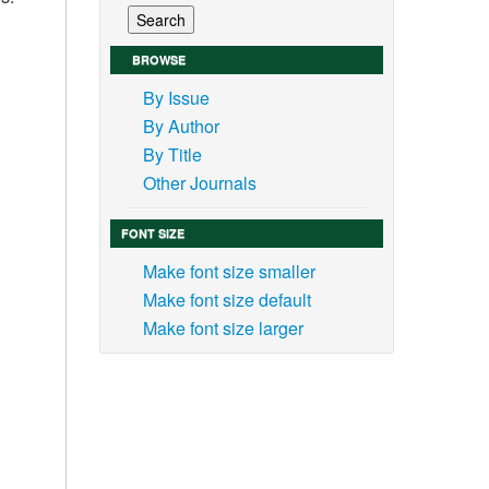
BROWSE
By Issue
By Author
By Title
Other Journals
FONT SIZE
Make font size smaller
Make font size default
Make font size larger