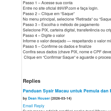
Passo 1 – Acesse sua conta
Entre no site oficial 89VIP.com e faça login.
Passo 2 – Clique em “Saque”
No menu principal, selecione “Retirada” ou “Saque
Passo 3 – Escolha o método de pagamento
Selecione PIX, carteira digital, transferência ou c
Passo 4 – Digite o valor
Informe o valor desejado — respeitando o valor m
Passo 5 – Confirme os dados e finalize
Confira seus dados (chave PIX, nome e CPF devem
Clique em “Confirmar Saque” e aguarde o proce
Replies
Panduan Syair Macau untuk Pemula dan 
by
Dean Houser
(2026-03-14)
Email Reply