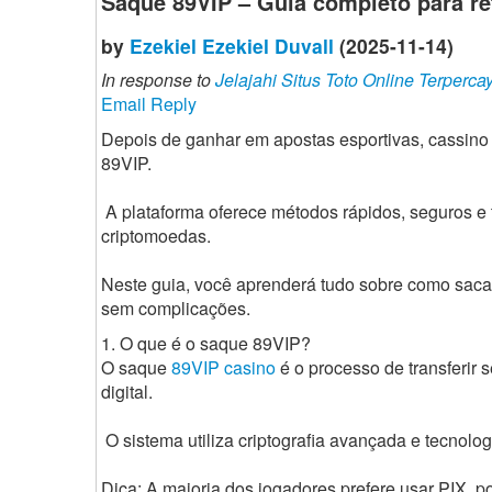
Saque 89VIP – Guia completo para ret
by
Ezekiel Ezekiel Duvall
(2025-11-14)
In response to
Jelajahi Situs Toto Online Terperca
Email Reply
Depois de ganhar em apostas esportivas, cassino 
89VIP.
A plataforma oferece métodos rápidos, seguros e t
criptomoedas.
Neste guia, você aprenderá tudo sobre como sac
sem complicações.
1. O que é o saque 89VIP?
O saque
89VIP casino
é o processo de transferir 
digital.
O sistema utiliza criptografia avançada e tecnol
Dica: A maioria dos jogadores prefere usar PIX, p