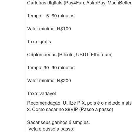
Carteiras digitais (Pay4Fun, AstroPay, MuchBetter
Tempo: 15–60 minutos
Valor mínimo: R$100
Taxa: grátis
Criptomoedas (Bitcoin, USDT, Ethereum)
Tempo: 30–90 minutos
Valor mínimo: R$200
Taxa: variável
Recomendação: Utilize PIX, pois é o método mais 
3. Como sacar no 89VIP (Passo a passo)
Sacar seus ganhos é simples.
Veja o passo a passo: