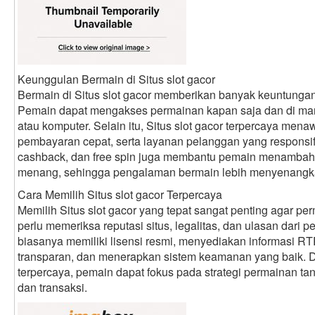
Keunggulan Bermain di Situs slot gacor
Bermain di Situs slot gacor memberikan banyak keuntungan 
Pemain dapat mengakses permainan kapan saja dan di man
atau komputer. Selain itu, Situs slot gacor terpercaya mena
pembayaran cepat, serta layanan pelanggan yang responsif.
cashback, dan free spin juga membantu pemain menambah
menang, sehingga pengalaman bermain lebih menyenang
Cara Memilih Situs slot gacor Terpercaya
Memilih Situs slot gacor yang tepat sangat penting agar 
perlu memeriksa reputasi situs, legalitas, dan ulasan dari pe
biasanya memiliki lisensi resmi, menyediakan informasi RTP
transparan, dan menerapkan sistem keamanan yang baik. D
terpercaya, pemain dapat fokus pada strategi permainan t
dan transaksi.