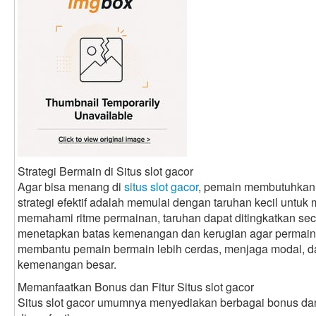
Strategi Bermain di Situs slot gacor
Agar bisa menang di
situs slot gacor
, pemain membutuhkan s
strategi efektif adalah memulai dengan taruhan kecil untuk
memahami ritme permainan, taruhan dapat ditingkatkan se
menetapkan batas kemenangan dan kerugian agar permainan t
membantu pemain bermain lebih cerdas, menjaga modal, d
kemenangan besar.
Memanfaatkan Bonus dan Fitur Situs slot gacor
Situs slot gacor umumnya menyediakan berbagai bonus dan