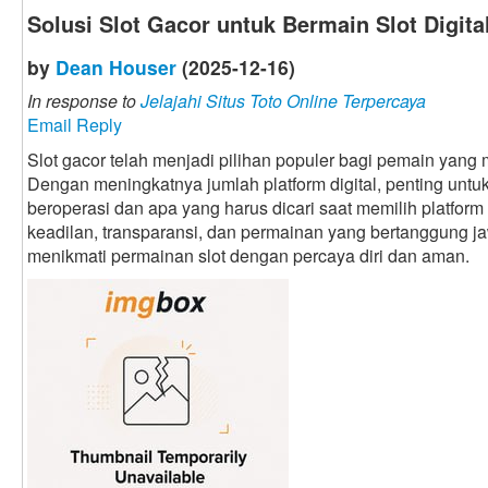
Solusi Slot Gacor untuk Bermain Slot Digit
by
Dean Houser
(2025-12-16)
In response to
Jelajahi Situs Toto Online Terpercaya
Email Reply
Slot gacor telah menjadi pilihan populer bagi pemain yang m
Dengan meningkatnya jumlah platform digital, penting untu
beroperasi dan apa yang harus dicari saat memilih platfor
keadilan, transparansi, dan permainan yang bertanggung 
menikmati permainan slot dengan percaya diri dan aman.