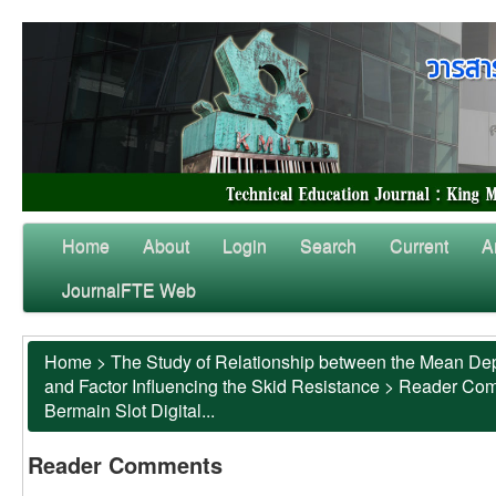
Home
About
Login
Search
Current
A
JournalFTE Web
Home
>
The Study of Relationship between the Mean Dep
and Factor Influencing the Skid Resistance
>
Reader Co
Bermain Slot Digital...
Reader Comments