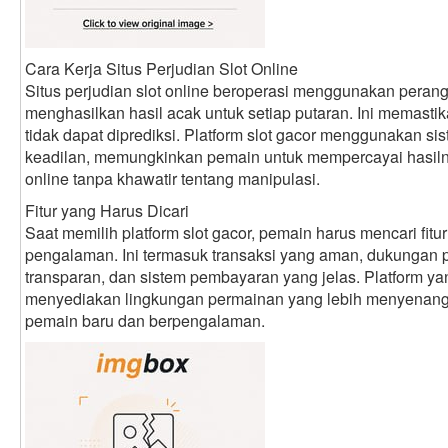
Cara Kerja Situs Perjudian Slot Online
Situs perjudian slot online beroperasi menggunakan peran
menghasilkan hasil acak untuk setiap putaran. Ini memasti
tidak dapat diprediksi. Platform slot gacor menggunakan sis
keadilan, memungkinkan pemain untuk mempercayai hasiln
online tanpa khawatir tentang manipulasi.
Fitur yang Harus Dicari
Saat memilih platform slot gacor, pemain harus mencari fi
pengalaman. Ini termasuk transaksi yang aman, dukungan 
transparan, dan sistem pembayaran yang jelas. Platform yang 
menyediakan lingkungan permainan yang lebih menyenang
pemain baru dan berpengalaman.