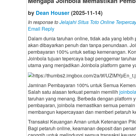
Mengapa Joinbola Memastikan Pemb
by
Dean Houser
(2025-11-14)
In response to
Jelajahi Situs Toto Online Terperca
Email Reply
Dalam dunia taruhan online, tidak ada yang lebi
akan dibayarkan penuh dan tanpa penundaan. Join
pembayaran 100% untuk setiap kemenangan. Komit
Joinbola tujuan tepercaya bagi penggemar taruhan 
utama yang menjadikan Joinbola platform game y
Jaminan Pembayaran 100% untuk Semua Kemen
Salah satu alasan terkuat pemain memilih
joinbol
taruhan yang menang. Berbeda dengan platform 
pembayaran, joinbola memastikan semua pemain
membangun kepercayaan dan memberi petaruh key
Transaksi Keuangan Aman untuk Ketenangan Pik
Bagi petaruh online, keamanan deposit dan pena
canggih untuk melindungi semua transaksi keuang