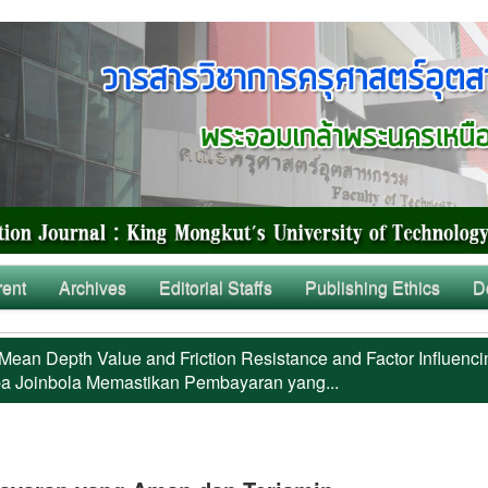
rent
Archives
Editorial Staffs
Publishing Ethics
D
Mean Depth Value and Friction Resistance and Factor Influenci
 Joinbola Memastikan Pembayaran yang...