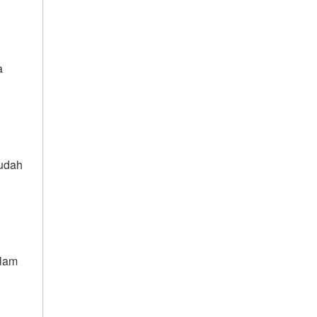
a
mudah
alam