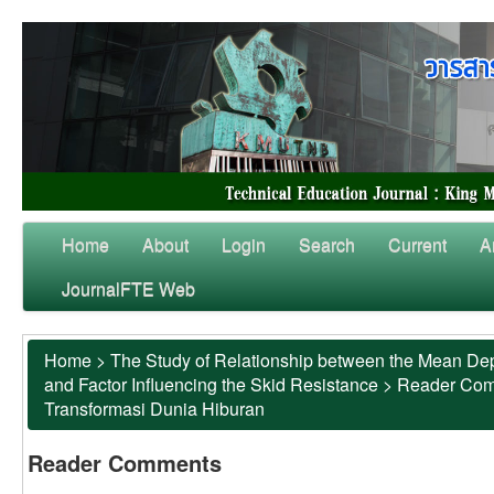
Home
About
Login
Search
Current
A
JournalFTE Web
Home
>
The Study of Relationship between the Mean Dep
and Factor Influencing the Skid Resistance
>
Reader Co
Transformasi Dunia Hiburan
Reader Comments