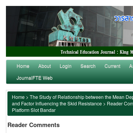
Home
About
Login
Search
Current
A
JournalFTE Web
Home
>
The Study of Relationship between the Mean Dep
and Factor Influencing the Skid Resistance
>
Reader Co
Platform Slot Bandar
Reader Comments