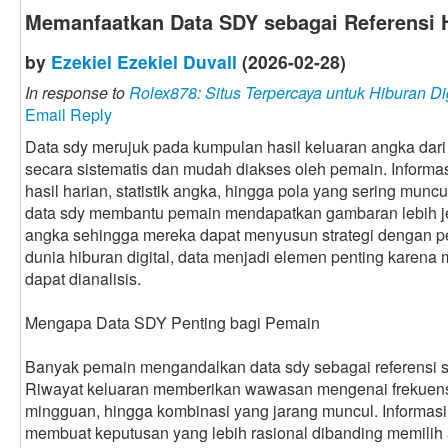
Memanfaatkan Data SDY sebagai Referensi 
by
Ezekiel Ezekiel Duvall
(2026-02-28)
In response to
Rolex878: Situs Terpercaya untuk Hiburan Di
Email Reply
Data sdy merujuk pada kumpulan hasil keluaran angka dar
secara sistematis dan mudah diakses oleh pemain. Informa
hasil harian, statistik angka, hingga pola yang sering munc
data sdy membantu pemain mendapatkan gambaran lebih j
angka sehingga mereka dapat menyusun strategi dengan pe
dunia hiburan digital, data menjadi elemen penting karena
dapat dianalisis.
Mengapa Data SDY Penting bagi Pemain
Banyak pemain mengandalkan data sdy sebagai referensi 
Riwayat keluaran memberikan wawasan mengenai frekuensi
mingguan, hingga kombinasi yang jarang muncul. Informas
membuat keputusan yang lebih rasional dibanding memilih a