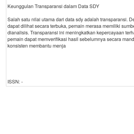
Keunggulan Transparansi dalam Data SDY
Salah satu nilai utama dari data sdy adalah transparansi. 
dapat dilihat secara terbuka, pemain merasa memiliki sumbe
dianalisis. Transparansi ini meningkatkan kepercayaan terh
pemain dapat memverifikasi hasil sebelumnya secara mandir
konsisten membantu menja
ISSN: -