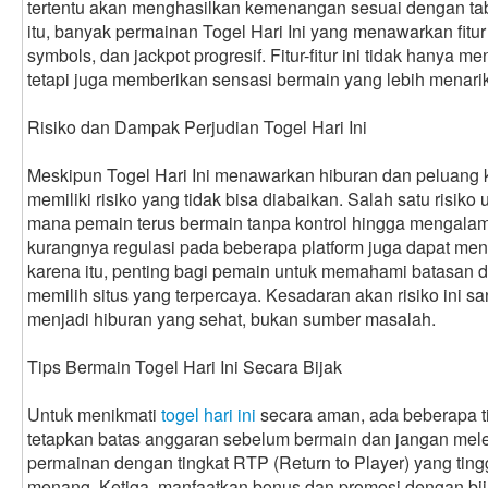
tertentu akan menghasilkan kemenangan sesuai dengan tab
itu, banyak permainan Togel Hari Ini yang menawarkan fitur 
symbols, dan jackpot progresif. Fitur-fitur ini tidak hanya
tetapi juga memberikan sensasi bermain yang lebih menari
Risiko dan Dampak Perjudian Togel Hari Ini
Meskipun Togel Hari Ini menawarkan hiburan dan peluang 
memiliki risiko yang tidak bisa diabaikan. Salah satu risik
mana pemain terus bermain tanpa kontrol hingga mengalami k
kurangnya regulasi pada beberapa platform juga dapat men
karena itu, penting bagi pemain untuk memahami batasan di
memilih situs yang terpercaya. Kesadaran akan risiko ini san
menjadi hiburan yang sehat, bukan sumber masalah.
Tips Bermain Togel Hari Ini Secara Bijak
Untuk menikmati
togel hari ini
secara aman, ada beberapa ti
tetapkan batas anggaran sebelum bermain dan jangan melebi
permainan dengan tingkat RTP (Return to Player) yang tin
menang. Ketiga, manfaatkan bonus dan promosi dengan bi