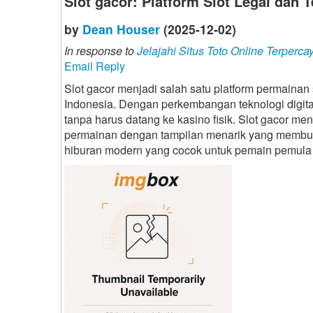
Slot gacor: Platform Slot Legal dan 
by
Dean Houser
(2025-12-02)
In response to
Jelajahi Situs Toto Online Terperca
Email Reply
Slot gacor menjadi salah satu platform permainan
Indonesia. Dengan perkembangan teknologi digita
tanpa harus datang ke kasino fisik. Slot gacor
permainan dengan tampilan menarik yang membuat 
hiburan modern yang cocok untuk pemain pemula 