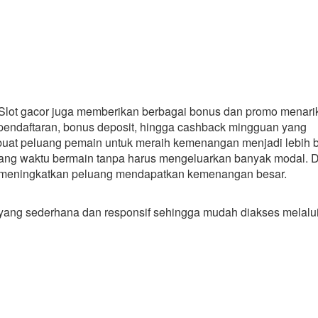
Slot gacor juga memberikan berbagai bonus dan promo menari
 pendaftaran, bonus deposit, hingga cashback mingguan yang
at peluang pemain untuk meraih kemenangan menjadi lebih b
ang waktu bermain tanpa harus mengeluarkan banyak modal. 
t meningkatkan peluang mendapatkan kemenangan besar.
 yang sederhana dan responsif sehingga mudah diakses melalu