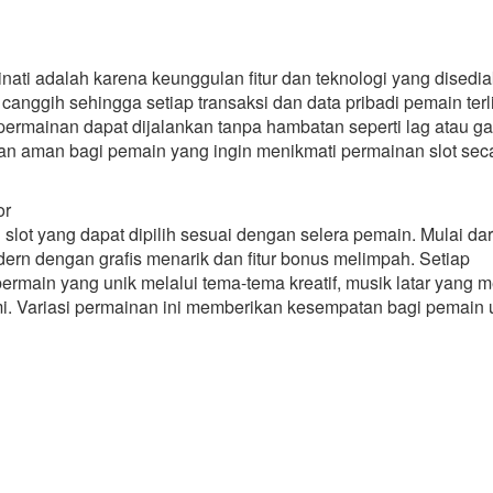
nati adalah karena keunggulan fitur dan teknologi yang disedia
nggih sehingga setiap transaksi dan data pribadi pemain terl
 permainan dapat dijalankan tanpa hambatan seperti lag atau 
dan aman bagi pemain yang ingin menikmati permainan slot sec
or
lot yang dapat dipilih sesuai dengan selera pemain. Mulai dari
ern dengan grafis menarik dan fitur bonus melimpah. Setiap
main yang unik melalui tema-tema kreatif, musik latar yang m
. Variasi permainan ini memberikan kesempatan bagi pemain 