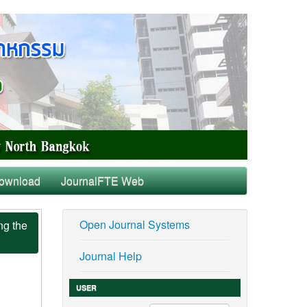
ownload
JournalFTE Web
Open Journal Systems
ng the
Journal Help
USER