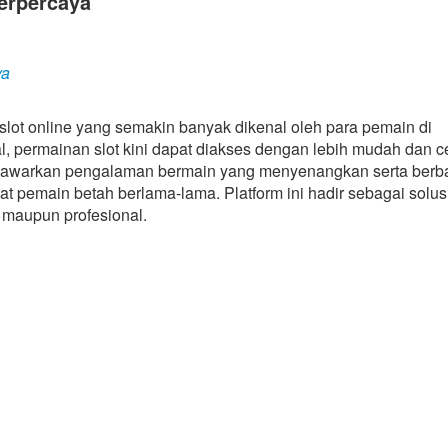
Terpercaya
ya
 slot online yang semakin banyak dikenal oleh para pemain di
l, permainan slot kini dapat diakses dengan lebih mudah dan c
 menawarkan pengalaman bermain yang menyenangkan serta berb
pemain betah berlama-lama. Platform ini hadir sebagai solus
maupun profesional.