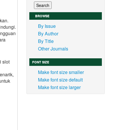
BROWSE
kan.
By Issue
indungi.
gangguan
By Author
ara
By Title
Other Journals
 slot
FONT SIZE
Make font size smaller
enarik,
Make font size default
untuk
Make font size larger