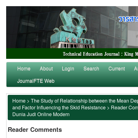
Home
About
Login
Search
Current
A
JournalFTE Web
Home
>
The Study of Relationship between the Mean Dep
and Factor Influencing the Skid Resistance
>
Reader Co
Dunia Judi Online Modern
Reader Comments