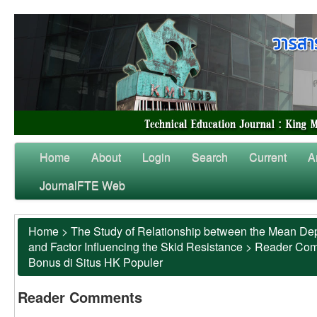
Home
About
Login
Search
Current
A
JournalFTE Web
Home
>
The Study of Relationship between the Mean Dep
and Factor Influencing the Skid Resistance
>
Reader Co
Bonus di Situs HK Populer
Reader Comments