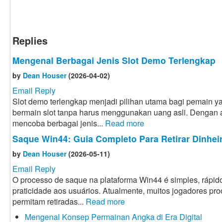
Replies
Mengenal Berbagai Jenis Slot Demo Terlengkap
by
Dean Houser
(2026-04-02)
Email Reply
Slot demo terlengkap menjadi pilihan utama bagi pemain 
bermain slot tanpa harus menggunakan uang asli. Dengan ad
mencoba berbagai jenis...
Read more
Saque Win44: Guia Completo Para Retirar Dinhe
by
Dean Houser
(2026-05-11)
Email Reply
O processo de saque na plataforma Win44 é simples, rápido
praticidade aos usuários. Atualmente, muitos jogadores pr
permitam retiradas...
Read more
Mengenal Konsep Permainan Angka di Era Digital