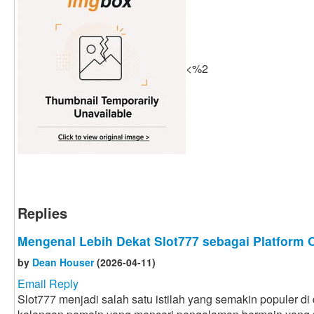
<%2
Replies
Mengenal Lebih Dekat Slot777 sebagai Platform 
by
Dean Houser
(2026-04-11)
Email Reply
Slot777 menjadi salah satu istilah yang semakin populer di 