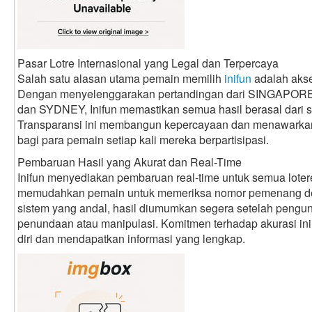
Pasar Lotre Internasional yang Legal dan Terpercaya
Salah satu alasan utama pemain memilih
inifun
adalah akse
Dengan menyelenggarakan pertandingan dari SINGAP
dan SYDNEY, Inifun memastikan semua hasil berasal dari s
Transparansi ini membangun kepercayaan dan menawarkan
bagi para pemain setiap kali mereka berpartisipasi.
Pembaruan Hasil yang Akurat dan Real-Time
Inifun menyediakan pembaruan real-time untuk semua lote
memudahkan pemain untuk memeriksa nomor pemenang de
sistem yang andal, hasil diumumkan segera setelah pengun
penundaan atau manipulasi. Komitmen terhadap akurasi in
diri dan mendapatkan informasi yang lengkap.