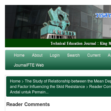
Home
About
Login
Search
Current
A
JournalFTE Web
Home
>
The Study of Relationship between the Mean Dep
and Factor Influencing the Skid Resistance
>
Reader Co
Andal untuk Pemain...
Reader Comments