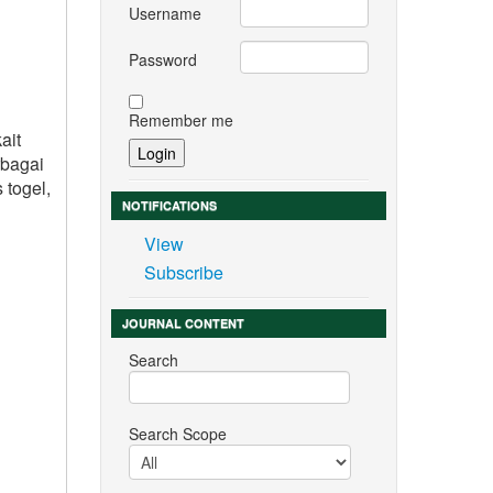
Username
Password
Remember me
ait
rbagai
 togel,
NOTIFICATIONS
View
Subscribe
JOURNAL CONTENT
Search
Search Scope