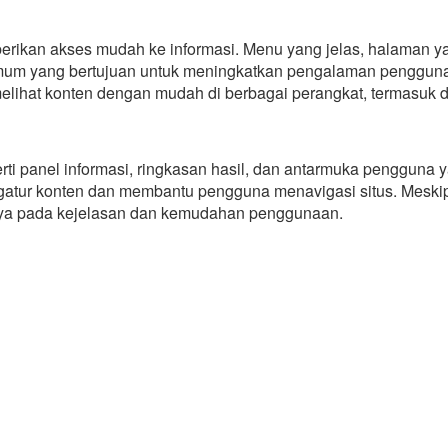
berikan akses mudah ke informasi. Menu yang jelas, halaman y
tur umum yang bertujuan untuk meningkatkan pengalaman penggun
melihat konten dengan mudah di berbagai perangkat, termasuk 
perti panel informasi, ringkasan hasil, dan antarmuka pengguna 
tur konten dan membantu pengguna menavigasi situs. Meskipu
sanya pada kejelasan dan kemudahan penggunaan.