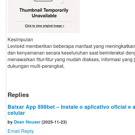
Kesimpulan
Levis4d memberikan beberapa manfaat yang meningkatkan ke
dan kenyamanan secara keseluruhan saat berinteraksi deng
menawarkan fitur-fitur yang mudah diakses, informasi yang 
dukungan multi-perangkat,
Replies
Baixar App 898bet – Instale o aplicativo oficial e
celular
by
Dean Houser
(2025-11-23)
Email Reply