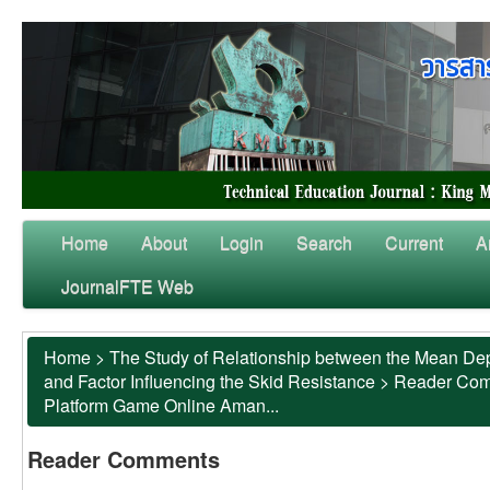
Home
About
Login
Search
Current
A
JournalFTE Web
Home
>
The Study of Relationship between the Mean Dep
and Factor Influencing the Skid Resistance
>
Reader Co
Platform Game Online Aman...
Reader Comments