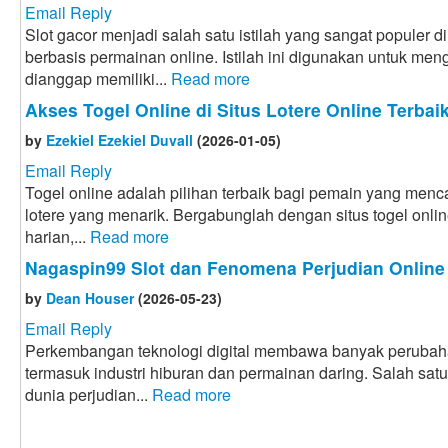
Email Reply
Slot gacor menjadi salah satu istilah yang sangat populer di
berbasis permainan online. Istilah ini digunakan untuk m
dianggap memiliki...
Read more
Akses Togel Online di Situs Lotere Online Terbaik
by
Ezekiel Ezekiel Duvall
(2026-01-05)
Email Reply
Togel online adalah pilihan terbaik bagi pemain yang menc
lotere yang menarik. Bergabunglah dengan situs togel online 
harian,...
Read more
Nagaspin99 Slot dan Fenomena Perjudian Online d
by
Dean Houser
(2026-05-23)
Email Reply
Perkembangan teknologi digital membawa banyak perubah
termasuk industri hiburan dan permainan daring. Salah satu
dunia perjudian...
Read more