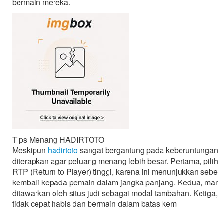
bermain mereka.
Tips Menang HADIRTOTO
Meskipun
hadirtoto
sangat bergantung pada keberuntungan,
diterapkan agar peluang menang lebih besar. Pertama, pili
RTP (Return to Player) tinggi, karena ini menunjukkan se
kembali kepada pemain dalam jangka panjang. Kedua, man
ditawarkan oleh situs judi sebagai modal tambahan. Ketiga,
tidak cepat habis dan bermain dalam batas kem