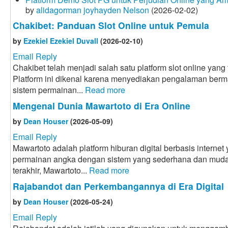
by
alidagorman joyhayden Nelson
(2026-02-02)
Chakibet: Panduan Slot Online untuk Pemula
by
Ezekiel Ezekiel Duvall
(2026-02-10)
Email Reply
Chakibet telah menjadi salah satu platform slot online yang
Platform ini dikenal karena menyediakan pengalaman ber
sistem permainan...
Read more
Mengenal Dunia Mawartoto di Era Online
by
Dean Houser
(2026-05-09)
Email Reply
Mawartoto adalah platform hiburan digital berbasis interne
permainan angka dengan sistem yang sederhana dan muda
terakhir, Mawartoto...
Read more
Rajabandot dan Perkembangannya di Era Digital
by
Dean Houser
(2026-05-24)
Email Reply