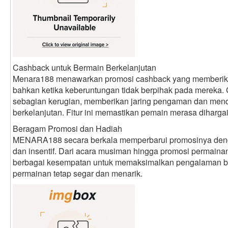
Cashback untuk Bermain Berkelanjutan
Menara188 menawarkan promosi cashback yang memberik
bahkan ketika keberuntungan tidak berpihak pada mereka.
sebagian kerugian, memberikan jaring pengaman dan men
berkelanjutan. Fitur ini memastikan pemain merasa dihargai
Beragam Promosi dan Hadiah
MENARA188 secara berkala memperbarui promosinya deng
dan insentif. Dari acara musiman hingga promosi permaina
berbagai kesempatan untuk memaksimalkan pengalaman be
permainan tetap segar dan menarik.