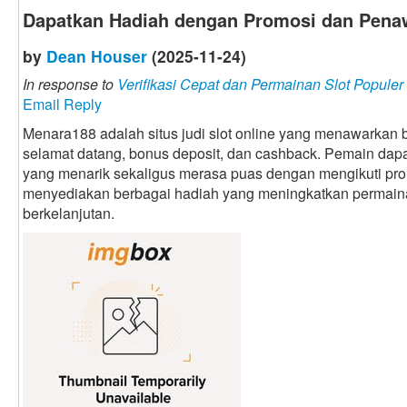
Dapatkan Hadiah dengan Promosi dan Pena
by
Dean Houser
(2025-11-24)
In response to
Verifikasi Cepat dan Permainan Slot Populer
Email Reply
Menara188 adalah situs judi slot online yang menawarkan b
selamat datang, bonus deposit, dan cashback. Pemain da
yang menarik sekaligus merasa puas dengan mengikuti pr
menyediakan berbagai hadiah yang meningkatkan permaina
berkelanjutan.