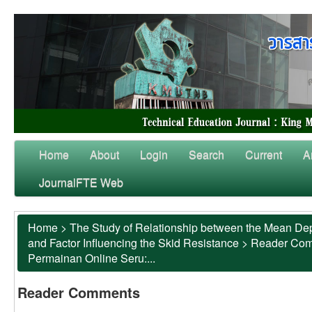
Home
About
Login
Search
Current
A
JournalFTE Web
Home
>
The Study of Relationship between the Mean Dep
and Factor Influencing the Skid Resistance
>
Reader Co
Permainan Online Seru:...
Reader Comments