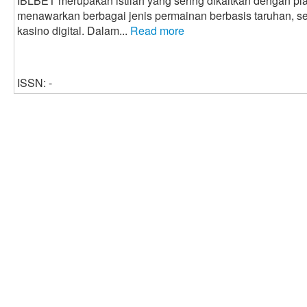
IBLBET merupakan istilah yang sering dikaitkan dengan pla
menawarkan berbagai jenis permainan berbasis taruhan, sep
kasino digital. Dalam...
Read more
ISSN: -